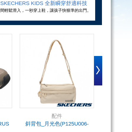
SKECHERS KIDS 全新瞬穿舒適科技
瞬間輕鬆滑入，一秒穿上鞋，讓孩子快狠準的出門。
配件
RUS
斜背包_月光色(P125U006-
童輕量減
004S)
(L324