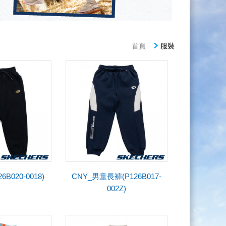
首頁
服裝
B020-0018)
CNY_男童長褲(P126B017-
002Z)