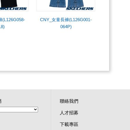
L126G058-
CNY_女童長褲(L126G001-
18)
064P)
銷
聯絡我們
人才招募
下載專區