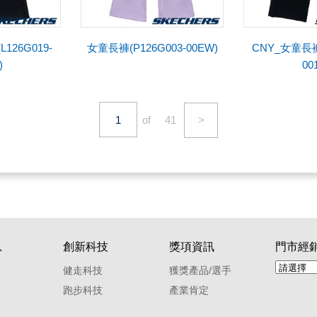
126G019-
女童長褲(P126G003-00EW)
CNY_女童長褲(
)
00
of
41
>
息
創新科技
獎項資訊
門市經
健走科技
獲獎產品/選手
跑步科技
產業肯定