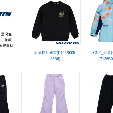
，呈現低
搭，兼顧
柔軟親膚材
2. 新年
男童長袖衛衣(P126B005-
CNY_男
與收藏價
03B6)
(P126B0
活動需求。
心。 5.
，完成整