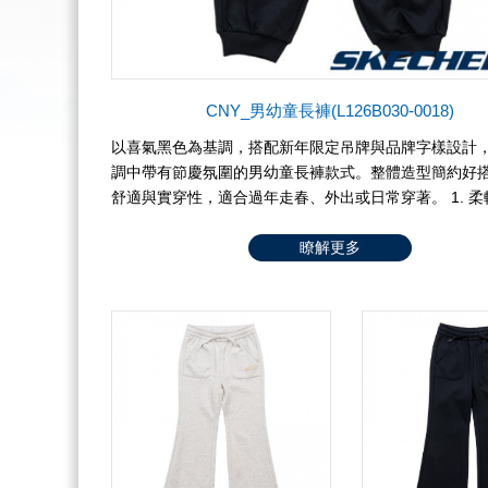
CNY_男幼童長褲(L126B030-0018)
以喜氣黑色為基調，搭配新年限定吊牌與品牌字樣設計
調中帶有節慶氛圍的男幼童長褲款式。整體造型簡約好
舒適與實穿性，適合過年走春、外出或日常穿著。 1. 
質：布料觸感細緻、不刺激肌膚，適合幼童長時間穿著。 
系列細節：搭配賀歲主題吊牌與品牌元素，增添節慶感
瞭解更多
值。 3. 彈性鬆緊腰頭：穿脫方便、不勒肚，貼合幼童
4. 束口褲管設計：褲腳收邊穩定，不易滑落，活動時更安
百搭實穿風格：可輕鬆搭配新年系列上衣或基本款服飾
體穿搭。