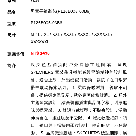
系列
男童長袖衛衣(P126B005-03B6)
品名
P126B005-03B6
型號
M / L / XL / XXL / XXXL / XXXXL / XXXXXL /
尺寸
XXXXXXL
NT$ 1490
建議售價
以深色基調搭配戶外探險主題圖案，呈現
簡介
SKECHERS 童裝兼具機能感與冒險精神的設計風
格。適合上學、外出或假日活動，讓孩子在日常穿
搭中展現探索活力。 1. 柔軟保暖材質：親膚不刺
膚，提供穩定保暖度，秋冬穿著依然舒適。 2. 戶外
主題圖案設計：結合裝備插畫與品牌字樣，增添趣
味與探索感。 3. 舒適剪裁版型：不貼身設計，活動
伸展自在，跑跳玩耍不受限。 4. 羅紋收邊細節：領
口、袖口與下擺採用羅紋設計，穩定服貼、不易變
形。 5. 品牌識別點綴：SKECHERS 標誌細節，展