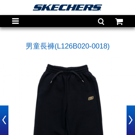
男童長褲(L126B020-0018)