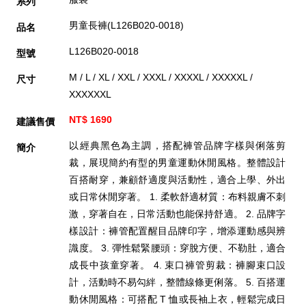
系列
男童長褲(L126B020-0018)
品名
L126B020-0018
型號
M / L / XL / XXL / XXXL / XXXXL / XXXXXL /
尺寸
XXXXXXL
NT$ 1690
建議售價
以經典黑色為主調，搭配褲管品牌字樣與俐落剪
簡介
裁，展現簡約有型的男童運動休閒風格。整體設計
百搭耐穿，兼顧舒適度與活動性，適合上學、外出
或日常休閒穿著。 1. 柔軟舒適材質：布料親膚不刺
激，穿著自在，日常活動也能保持舒適。 2. 品牌字
樣設計：褲管配置醒目品牌印字，增添運動感與辨
識度。 3. 彈性鬆緊腰頭：穿脫方便、不勒肚，適合
成長中孩童穿著。 4. 束口褲管剪裁：褲腳束口設
計，活動時不易勾絆，整體線條更俐落。 5. 百搭運
動休閒風格：可搭配 T 恤或長袖上衣，輕鬆完成日