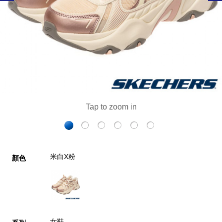
米白X粉
顏色
女鞋