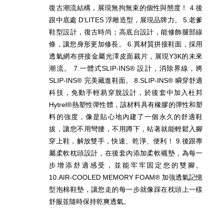
復古潮流結構，展現無拘無束的個性與態度！ 4.後
跟中底處 D‘LITES 浮雕造型，展現品牌力。 5.老爹
鞋型設計，復古時尚；高底台設計，能修飾腿部線
條，讓您身形更加修長。 6.異材質拼接鞋面，採用
透氣網布拼接金屬光澤皮面裁片，展現Y3K的未來
潮流。 7.一體式SLIP-INS® 設計，消除界線，將
SLIP-INS® 完美藏進鞋面。 8.SLIP-INS® 瞬穿舒適
科技，免動手輕易穿脫設計，於後套中加入杜邦
Hytrel®熱塑性彈性體，該材料具有橡膠的彈性和塑
料的強度，像是貼心地內建了一個永久的舒適鞋
拔，讓您不用彎腰，不用蹲下，站著就能輕鬆入腳
穿上鞋，解放雙手，快速、乾淨、便利！ 9.後跟專
屬柔軟枕頭設計，在後套內添加柔軟襯墊，為每一
步增添舒適感受，並能牢牢固定您的雙腳。
10.AIR-COOLED MEMORY FOAM® 加強透氣記憶
型泡棉鞋墊，讓您走的每一步就像踩在枕頭上一樣
舒服並隨時保持乾爽透氣。