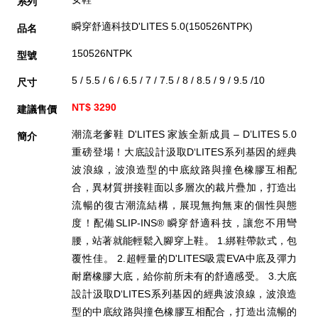
系列
瞬穿舒適科技D'LITES 5.0(150526NTPK)
品名
150526NTPK
型號
5 / 5.5 / 6 / 6.5 / 7 / 7.5 / 8 / 8.5 / 9 / 9.5 /10
尺寸
NT$ 3290
建議售價
潮流老爹鞋 D'LITES 家族全新成員 – D’LITES 5.0
簡介
重磅登場！大底設計汲取D‘LITES系列基因的經典
波浪線，波浪造型的中底紋路與撞色橡膠互相配
合，異材質拼接鞋面以多層次的裁片疊加，打造出
流暢的復古潮流結構，展現無拘無束的個性與態
度！配備SLIP-INS® 瞬穿舒適科技，讓您不用彎
腰，站著就能輕鬆入腳穿上鞋。 1.綁鞋帶款式，包
覆性佳。 2.超輕量的D'LITES吸震EVA中底及彈力
耐磨橡膠大底，給你前所未有的舒適感受。 3.大底
設計汲取D‘LITES系列基因的經典波浪線，波浪造
型的中底紋路與撞色橡膠互相配合，打造出流暢的