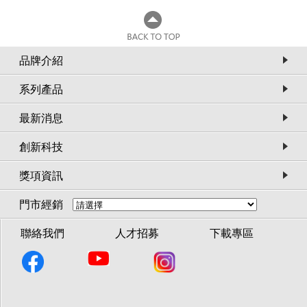
品牌介紹
系列產品
最新消息
創新科技
獎項資訊
女鞋
WALK
GO WALK FLEX
G
門市經銷
81PERI)
SANDAL(141420MVE)
SAN
聯絡我們
人才招募
下載專區