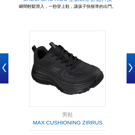
瞬間輕鬆滑入，一秒穿上鞋，讓孩子快狠準的出門。
男鞋
L
MAX CUSHIONING ZIRRUS
MAX C
RG)