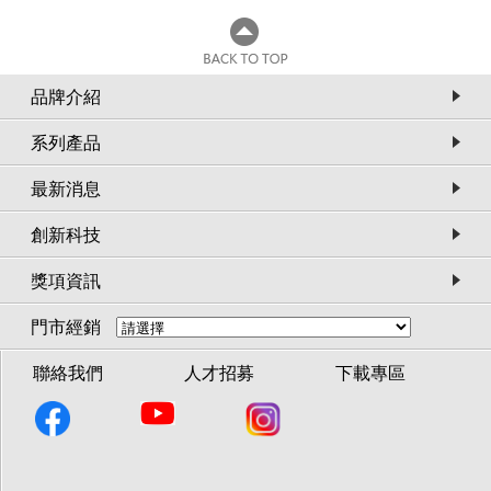
品牌介紹
系列產品
最新消息
創新科技
獎項資訊
女鞋
WALK
GO WALK FLEX
G
門市經銷
81PERI)
SANDAL(141420MVE)
SAN
聯絡我們
人才招募
下載專區