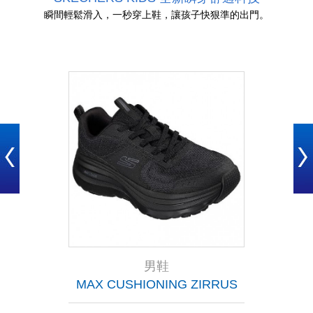
瞬間輕鬆滑入，一秒穿上鞋，讓孩子快狠準的出門。
男鞋
L
MAX CUSHIONING ZIRRUS
MAX C
RG)